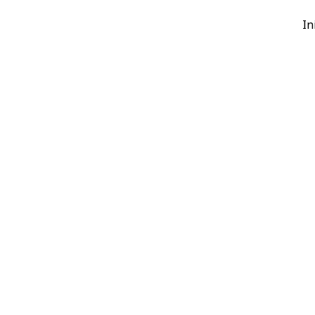
Skip
In
to
content