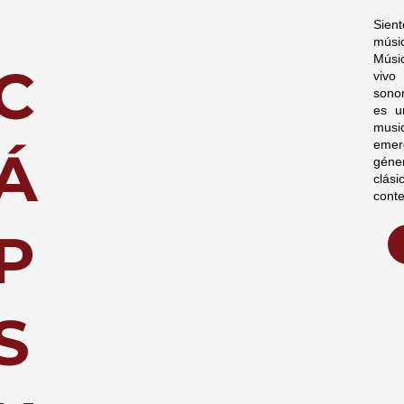
Sien
músi
Músi
C
viv
sono
es u
musi
emer
Á
géne
cl
cont
P
S