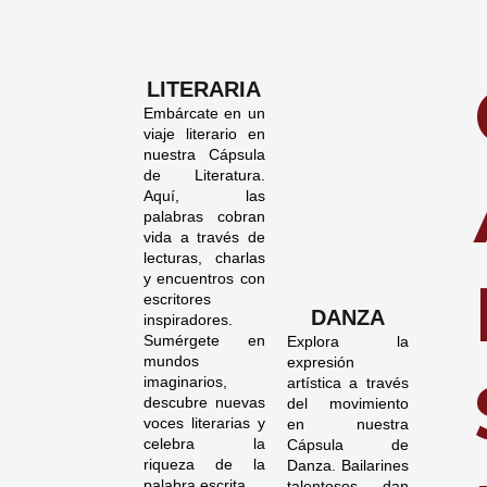
LITERARIA
Embárcate en un
viaje literario en
nuestra Cápsula
de Literatura.
Aquí, las
palabras cobran
vida a través de
lecturas, charlas
y encuentros con
escritores
DANZA
inspiradores.
Sumérgete en
Explora la
mundos
expresión
imaginarios,
artística a través
descubre nuevas
del movimiento
voces literarias y
en nuestra
celebra la
Cápsula de
riqueza de la
Danza. Bailarines
palabra escrita.
talentosos dan