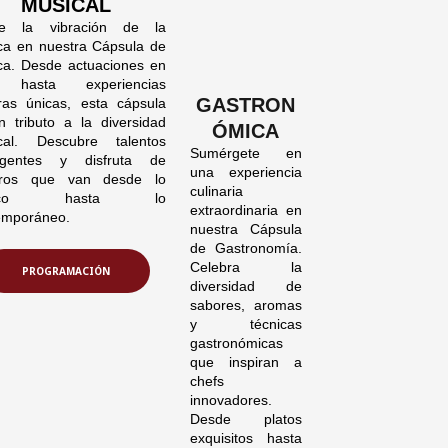
MUSICAL
te la vibración de la
ca en nuestra Cápsula de
ca. Desde actuaciones en
o hasta experiencias
GASTRON
ras únicas, esta cápsula
n tributo a la diversidad
ÓMICA
cal. Descubre talentos
Sumérgete en
gentes y disfruta de
una experiencia
ros que van desde lo
culinaria
ásico hasta lo
extraordinaria en
emporáneo.
nuestra Cápsula
de Gastronomía.
Celebra la
PROGRAMACIÓN
diversidad de
sabores, aromas
y técnicas
gastronómicas
que inspiran a
chefs
innovadores.
Desde platos
exquisitos hasta