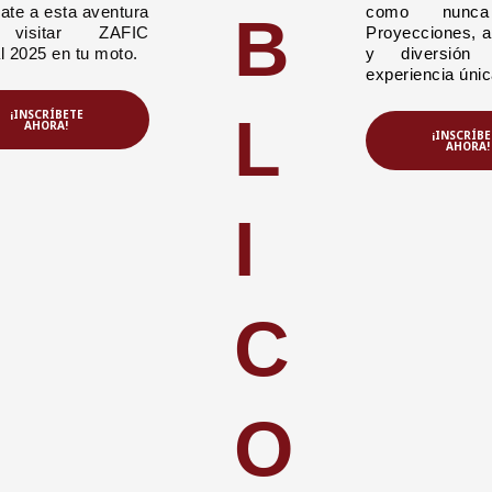
ate a esta aventura
como nunca
B
 visitar ZAFIC
Proyecciones, a
l 2025 en tu moto.
y diversión
experiencia únic
¡INSCRÍBETE
L
AHORA!
¡INSCRÍBE
AHORA!
I
C
O