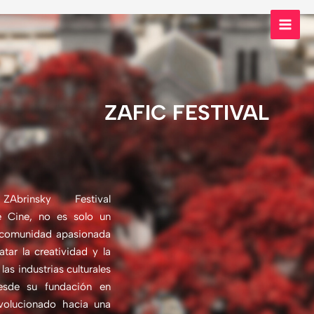
Skip
MAI
to
MEN
content
ZAFIC FESTIVAL
brinsky Festival
de Cine, no es solo un
 comunidad apasionada
tar la creatividad y la
las industrias culturales
Desde su fundación en
volucionado hacia una