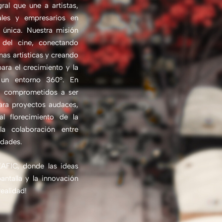
ral que une a artistas,
rales y empresarios en
 única. Nuestra misión
 del cine, conectando
inas artísticas y creando
ara el crecimiento y la
 un entorno 360°. En
s comprometidos a ser
para proyectos audaces,
al florecimiento de la
la colaboración entre
idades.
ZAFIC, donde las ideas
antalla y la innovación
realidad!