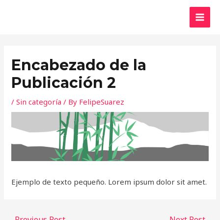
Skip
MAI
to
MEN
content
Encabezado de la
Publicación 2
/
Sin categoría
/ By
FelipeSuarez
Ejemplo de texto pequeño. Lorem ipsum dolor sit amet.
←
Previous Post
Next Post
→